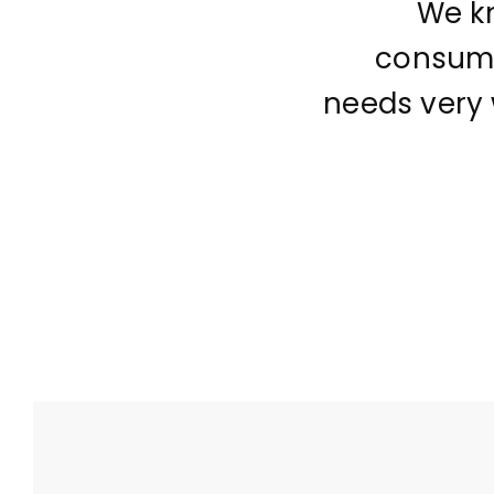
We k
consum
needs very 