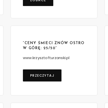
ZOBACZ
“CENY ŚMIECI ZNÓW OSTRO
W GÓRĘ: 25/50”
www.krzysztofturzanski.pl
PRZECZYTAJ