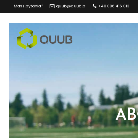
Masz pytania?
quub@quub.pl
+48 886 416 013
Quub.pl
AB