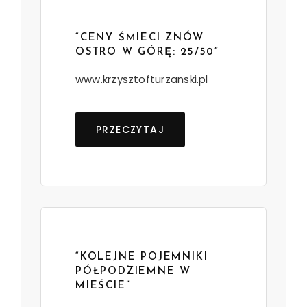
“CENY ŚMIECI ZNÓW
OSTRO W GÓRĘ: 25/50”
www.krzysztofturzanski.pl
PRZECZYTAJ
“KOLEJNE POJEMNIKI
PÓŁPODZIEMNE W
MIEŚCIE”