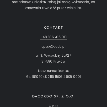
materiałów z nieskazitelną jakością wykonania, co
zapewnia trwałość przez wiele lat.
KONTAKT
+48 886 416 013
quub@quub.pl
ul. S. Wysockiej 2a/27
31-580 Kraków
Nasz numer konta:
64 1910 1048 2116 1506 4605 0001
DACORDO SP. Z O.O.
O nas