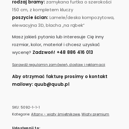
rodzaj bramy:
zamykana furtka o szerokości
150 cm, z kompletem kluczy
poszycie ścian:
Lamele/deska kompozytowa,
elewacyjna 3D, blacha „na rąbek”
Masz jakieś pytania lub interesuje Cię inny
rozmiar, kolor, materiał i chcesz uzyskać
wycenę?
Zadzwoń! +48 886 416 013
Sprawdź regulamin zamówień, dostaw i reklamacji
Aby otrzymać fakturę prosimy o kontakt
mailowy: quub@quub.pl
SKU:
5092-1-1-1
Kategorie:
Altany - wiaty śmietnikowe
,
Wiaty premium
Udostępnij to: