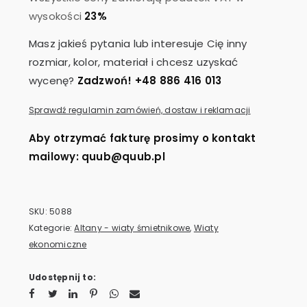
wysokości
23%
Masz jakieś pytania lub interesuje Cię inny
rozmiar, kolor, materiał i chcesz uzyskać
wycenę?
Zadzwoń! +48 886 416 013
Sprawdź regulamin zamówień, dostaw i reklamacji
Aby otrzymać fakturę prosimy o kontakt
mailowy: quub@quub.pl
SKU:
5088
Kategorie:
Altany - wiaty śmietnikowe
,
Wiaty
ekonomiczne
Udostępnij to: