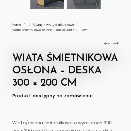
Home
Altany - wiaty śmietnikowe
/
/
/
Wiata śmietnikowa osłona – deska 300 × 200 cm
WIATA ŚMIETNIKOWA
OSŁONA – DESKA
300 × 200 CM
Produkt dostępny na zamówienie
Wiata/osłona śmietnikowa o wymiarach 300
cm x 200 cm która zapewnia miejsce na dwa,