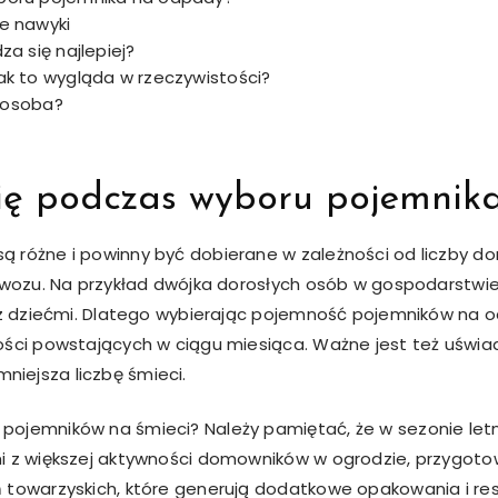
e nawyki
a się najlepiej?
ak to wygląda w rzeczywistości?
a osoba?
ię podczas wyboru pojemnik
ą różne i powinny być dobierane w zależności od liczby 
 wywozu. Na przykład dwójka dorosłych osób w gospodarst
a z dziećmi. Dlatego wybierając pojemność pojemników na
ości powstających w ciągu miesiąca. Ważne jest też uśw
iejsza liczbę śmieci.
pojemników na śmieci? Należy pamiętać, że w sezonie le
mi z większej aktywności domowników w ogrodzie, przygot
towarzyskich, które generują dodatkowe opakowania i resztk