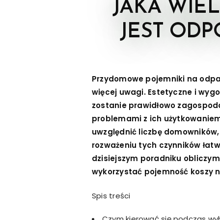
JAKA WIE
JEST OD
Przydomowe pojemniki na odpa
więcej uwagi. Estetyczne i wyg
zostanie prawidłowo zagospod
problemami z ich użytkowaniem
uwzględnić liczbę domowników, 
rozważeniu tych czynników łat
dzisiejszym poradniku obliczymy
wykorzystać pojemność koszy na
Spis treści
Czym kierować się podczas wy