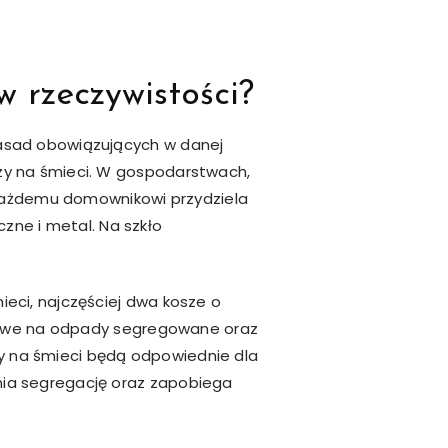
 rzeczywistości?
zasad obowiązujących w danej
zy na śmieci. W gospodarstwach,
o każdemu domownikowi przydziela
czne i metal. Na szkło
eci, najczęściej dwa kosze o
itrowe na odpady segregowane oraz
szy na śmieci będą odpowiednie dla
nia segregację oraz zapobiega