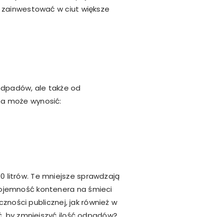
o zainwestować w ciut większe
 odpadów, ale także od
za może wynosić:
 litrów. Te mniejsze sprawdzają
Pojemność kontenera na śmieci
zności publicznej, jak również w
ć, by zmniejszyć ilość odpadów?