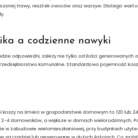
oszonej trawy, resztek owoców oraz warzyw. Dlatego wart
y.
ika a codzienne nawyki
będzie odpowiedni, zależy nie tylko od ilości generowanych
 przedsiębiorstwo komunalne. Standardowo pojemność kos
 koszy na śmieci w gospodarstwie domowym to 120 lub 240
u 2-4 domowników, a większe w domach wielorodzinnych. 
ównie w zabudowie wielomieszkaniowej, przy budynkach użytec
e są rzadziej lub generowane w dużych ilościach. Co zrobi