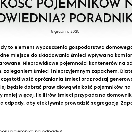
LKOŚĆ POJEMNIKÓW 
POWIEDNIA? PORADNI
Posted
5 grudnia 2025
on
dy to element wyposażenia gospodarstwa domowego,
odne miejsce do składowania śmieci wpływa na komfor
arowane. Nieprawidłowe pojemności kontenerów na 
, zaleganiem śmieci i nieprzyjemnym zapachem. Dlate
częstotliwość opróżniania śmieci oraz rodzaj generow
wiej będzie dobrać prawidłową wielkość pojemników n
 mniej więcej, ile litrów śmieci przypada na domownik
 odpady, aby efektywnie prowadzić segregację. Zapozn
boru pojemnika na odpady?