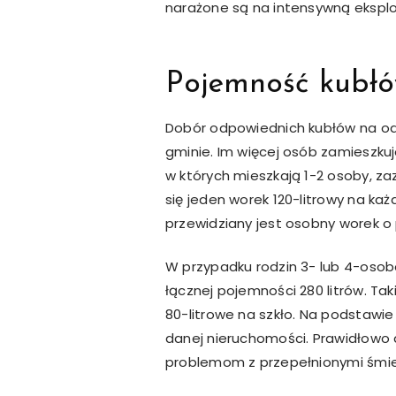
narażone są na intensywną eksplo
Pojemność kubłów
Dobór odpowiednich kubłów na od
gminie. Im więcej osób zamieszk
w których mieszkają 1-2 osoby, z
się jeden worek 120-litrowy na każ
przewidziany jest osobny worek o 
W przypadku rodzin 3- lub 4-osob
łącznej pojemności 280 litrów. T
80-litrowe na szkło. Na podstawie
danej nieruchomości. Prawidłowo
problemom z przepełnionymi śmie