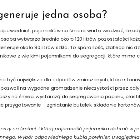
i generuje jedna osoba?
powiednich pojemników na śmieci, warto wiedzieć, ile o
 osoba wytwarza średnio około 120 litrów pozostałości każdej
neruje około 80 litrów szkła. To spora ilość, dlatego nic d
ikowe z wielkimi pojemnikami do segregacji, które mimo 
na być największa dla odpadów zmieszanych, które stano
 pozwoli na wygodne gromadzenie nieczystości przez cały 
szy na śmieci wystarczą do segregowania papieru, plasti
 przygotowanie – zgniatanie butelek, składanie karton
ry koszy na śmieci, i którą pojemność pojemnika dobrać w
nnego. Wybór odpowiedniego kubła powinien uwzględniać