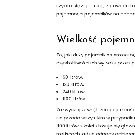
szybko się zapełniają z powodu k
pojemności pojemników na odpad
Wielkość pojemn
To, jaki duży pojemnik na śmieci 
częstotliwości ich wywozu przez
60 litrów,
120 litrów,
240 litrów,
1100 litrów.
Zazwyczaj zewnętrzne pojemności
się przede wszystkim w przypadk
1100 litrów z kolei stosuje się gł
miejscach, gdzie odpady odbieran