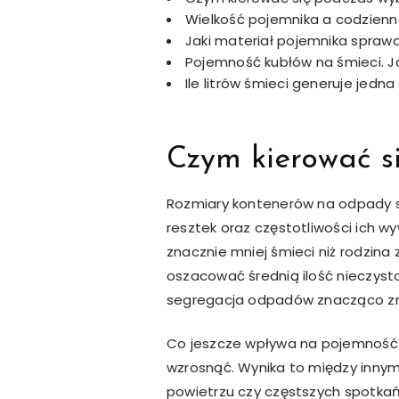
Wielkość pojemnika a codzienn
Jaki materiał pojemnika sprawdz
Pojemność kubłów na śmieci. J
Ile litrów śmieci generuje jedn
Czym kierować s
Rozmiary kontenerów na odpady s
resztek oraz częstotliwości ich
znacznie mniej śmieci niż rodzin
oszacować średnią ilość nieczyst
segregacja odpadów znacząco zmn
Co jeszcze wpływa na pojemność 
wzrosnąć. Wynika to między inny
powietrzu czy częstszych spotkań 