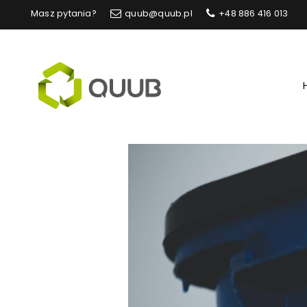
Masz pytania?
quub@quub.pl
+48 886 416 013
Quub.pl