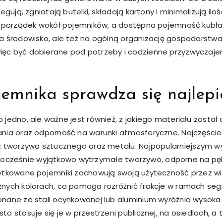
egują, zgniatają butelki, składają kartony i minimalizują i
ć porządek wokół pojemników, a dostępna pojemność kubła
na środowisko, ale też na ogólną organizację gospodarst
ęc być dobierane pod potrzeby i codzienne przyzwyczaj
jemnika sprawdza się najlepi
jedno, ale ważne jest również, z jakiego materiału został
ania oraz odporność na warunki atmosferyczne. Najczęści
: tworzywa sztucznego oraz metalu. Najpopularniejszym wy
jednocześnie wyjątkowo wytrzymałe tworzywo, odporne na pęk
ytkowane pojemniki zachowują swoją użyteczność przez wie
nych kolorach, co pomaga rozróżnić frakcje w ramach seg
onane ze stali ocynkowanej lub aluminium wyróżnia wysok
 stosuje się je w przestrzeni publicznej, na osiedlach, a 