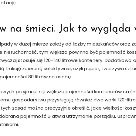
atację.
 na śmieci. Jak to wygląda w
pady w dużej mierze zależy od liczby mieszkańców oraz 
uje nieruchomość, tym większa powinna być pojemność kos
azwyczaj stosuje się 120-140 litrowe kontenery. Dodatkow
dą frakcję zbieraną selektywnie, czyli papier, tworzywa sztu
pojemności 80 litrów na osobę.
owych przyjmuje się większe pojemności kontenerów na śmi
akiemu gospodarstwu przysługują również dwa worki 120-l
 tych zasad można precyzyjnie określić, jakie wielkości ko
 dobrana pojemność ułatwia utrzymanie porządku, uspraw
tnikami.