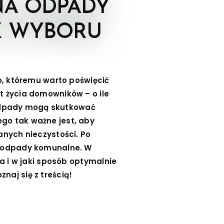
NA ODPADY
K WYBORU
 któremu warto poświęcić
t życia domowników – o ile
odpady mogą skutkować
go tak ważne jest, aby
anych nieczystości. Po
a odpady komunalne. W
a i w jaki sposób optymalnie
aj się z treścią!