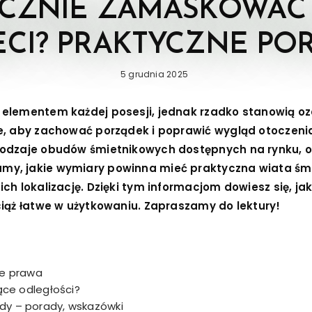
ECZNIE ZAMASKOWAĆ
ECI? PRAKTYCZNE PO
Posted
5 grudnia 2025
on
elementem każdej posesji, jednak rzadko stanowią oz
ie, aby zachować porządek i poprawić wygląd otoczeni
rodzaje obudów śmietnikowych dostępnych na rynku, 
my, jakie wymiary powinna mieć praktyczna wiata ś
ch lokalizację. Dzięki tym informacjom dowiesz się, jak
ciąż łatwe w użytkowaniu. Zapraszamy do lektury!
le prawa
ące odległości?
y – porady, wskazówki