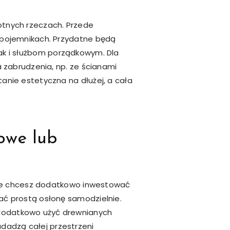
totnych rzeczach. Przede
 pojemnikach. Przydatne będą
 jak i służbom porządkowym. Dla
 zabrudzenia, np. ze ścianami
nie estetyczna na dłużej, a cała
owe lub
 nie chcesz dodatkowo inwestować
ć prostą osłonę samodzielnie.
dodatkowo użyć drewnianych
nadadzą całej przestrzeni