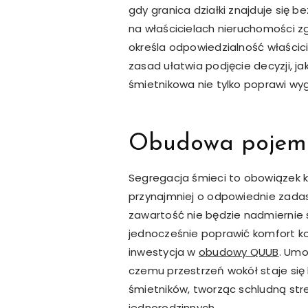
gdy granica działki znajduje się
na właścicielach nieruchomości zg
określa odpowiedzialność właścic
zasad ułatwia podjęcie decyzji, 
śmietnikowa nie tylko poprawi wyg
Obudowa pojemn
Segregacja śmieci to obowiązek k
przynajmniej o odpowiednie zada
zawartość nie będzie nadmiernie s
jednocześnie poprawić komfort kor
inwestycja w
obudowy QUUB
. Umo
czemu przestrzeń wokół staje się
śmietników, tworząc schludną str
jednorodzinnych.