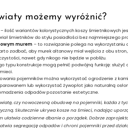
 wiaty możemy wyróżnić?
u
– ilość wariantów kolorystycznych koszy śmietnikowych j
iał śmietników do stylu posiadłości bez najmniejszego pr
onowym murem
– to rozwiązanie polega na wykorzystaniu
rto zadbać, aby murek altanowy miał wejścia z obu stron
czystości, nawet gdy nikogo nie będzie w pobliżu.
go typu konstrukcje mogą pełnić podwójną funkcję: służyć 
mieci.
wania pojemników można wykorzystać ogrodzenie z kami
a parawanem lub wykorzystać żywopłot jako naturalną osło
gromadzenia odpadów pozostanie estetyczne.
 wiatę, czy nowoczesną obudowę na pojemniki, każda z tych
tetyczną. Skutecznie ukrywa kosze na śmieci, nadając upor
tym ułatwia codzienne dbanie o porządek. Dobrze zaproje
łatwia segregację odpadów i chroni pojemniki przed dzi