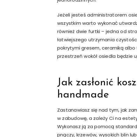
Jeżeli jesteś administratorem osi
wszystkim warto wykonać utwardz
również dwie furtki – jedna od str
łatwiejszego utrzymania czystośc
pokrytymi gresem, ceramiką albo 
przestrzeń wokół osiedla będzie
Jak zasłonić ko
handmade
Zastanawiasz się nad tym, jak z
w zabudowę, a zależy Ci na este
Wykonasz ją za pomocą standard
pnączy, krzewów, wysokich blin lub