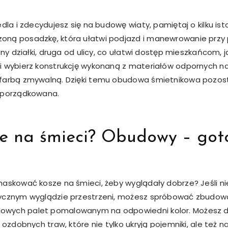
edla i zdecydujesz się na budowę wiaty, pamiętaj o kilku is
oną posadzkę, która ułatwi podjazd i manewrowanie przy
ony działki, druga od ulicy, co ułatwi dostęp mieszkańcom,
i wybierz konstrukcję wykonaną z materiałów odpornych na
farbą zmywalną. Dzięki temu obudowa śmietnikowa pozosta
 uporządkowana.
sze na śmieci? Obudowy – got
amaskować kosze na śmieci, żeby wyglądały dobrze? Jeśli
tycznym wyglądzie przestrzeni, możesz spróbować zbudowa
owych palet pomalowanym na odpowiedni kolor. Możesz 
 ozdobnych traw, które nie tylko ukryją pojemniki, ale też 