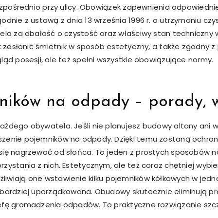
 bezpośrednio przy ulicy. Obowiązek zapewnienia odpowied
odnie z ustawą z dnia 13 września 1996 r. o utrzymaniu c
iela za dbałość o czystość oraz właściwy stan techniczny 
jak zasłonić śmietnik w sposób estetyczny, a także zgodny
ląd posesji, ale też spełni wszystkie obowiązujące normy.
ików na odpady – porady, 
ażdego obywatela. Jeśli nie planujesz budowy altany ani w
szenie pojemników na odpady. Dzięki temu zostaną ochron
ię nagrzewać od słońca. To jeden z prostych sposobów na t
zystania z nich. Estetycznym, ale też coraz chętniej wyb
żliwiają one wstawienie kilku pojemników kółkowych w jedne
 bardziej uporządkowana. Obudowy skutecznie eliminują p
efę gromadzenia odpadów. To praktyczne rozwiązanie szcz