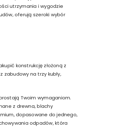
wości utrzymania i wygodzie
budów, oferują szeroki wybór
kupić konstrukcję złożoną z
z zabudowy na trzy kubły,
 sprostają Twoim wymaganiom.
onane z drewna, blachy
remium, dopasowane do jednego,
zechowywania odpadów, która