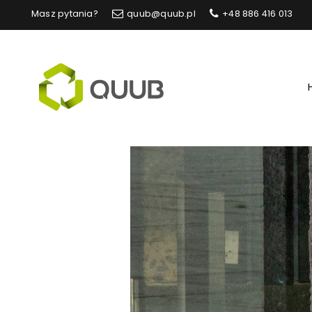
Masz pytania?
quub@quub.pl
+48 886 416 013
Quub.pl