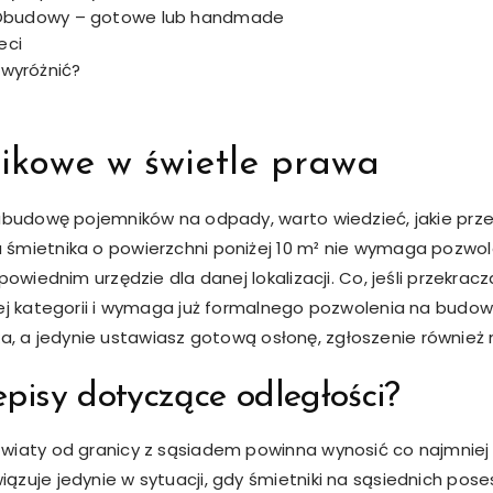
? Obudowy – gotowe lub handmade
eci
wyróżnić?
kowe w świetle prawa
abudowę pojemników na odpady, warto wiedzieć, jakie przep
 śmietnika o powierzchni poniżej 10 m² nie wymaga pozwo
powiednim urzędzie dla danej lokalizacji. Co, jeśli przekr
ej kategorii i wymaga już formalnego pozwolenia na budowę
tanka, a jedynie ustawiasz gotową osłonę, zgłoszenie również
pisy dotyczące odległości?
iaty od granicy z sąsiadem powinna wynosić co najmniej 3 
zuje jedynie w sytuacji, gdy śmietniki na sąsiednich pose