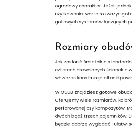
ogrodowy charakter. Jeżeli jednak 
użytkowania, warto rozważyć gotow
gotowych systemów łączących p
Rozmiary obudów
Jak zasłonić śmietnik o standardo
czterech drewnianych ścianek o wy
wówczas konstrukcja altanki powi
W
QUUB
znajdziesz gotowe obudow
Oferujemy wiele rozmiarów, kolor
perforowanej czy kompozytów. M
dwóch bądź trzech pojemników. D
będzie dobrze wyglądać i ułatwi s