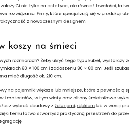
zależy Ci nie tylko na estetyce, ale również trwałości, łat
e rozwiązania. Firmy, które specjalizują się w produkcji o
raktyczność z nowoczesnym designem.
 koszy na śmieci
wych rozmiarach? Żeby ukryć tego typu kubeł, wystarczy za
miarach 80 × 100 cm i zadaszeniu 80 × 80 cm. Jeśli szukas
nna mieć długość ok. 210 cm.
y na pojemniki większe lub mniejsze, które z pewnością
ów i materiałów, w tym wiaty oraz altany śmietnikowe wyk
ożesz wybrać obudowy z
żaluzjami
,
rąbkiem
lub w wersji p
zięki temu łatwo stworzysz praktyczną przestrzeń do pr
egregację.