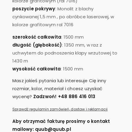
kolorze grafitowym (ral 7016)
poszycie pokrywy
: Monolit z blachy
cynkowanej 1,5 mm , po obróbce laserowej, w
kolorze grafitowym ral 7016
szerokość całkowita
: 1500 mm
długość (głębokość)
: 1350 mm, w raz z
uchwytem do podnoszenia klapy wrzutowej to
1430 m
wysokość całkowita
: 1500 mm
Masz jakieś pytania lub interesuje Cię inny
rozmiar, kolor, materiał i chcesz uzyskać
wycenę?
Zadzwoń! +48 886 416 013
Sprawdź regulamin zamówień, dostaw i reklamacji
Aby otrzymać fakturę prosimy o kontakt
mailowy: quub@quub.pl