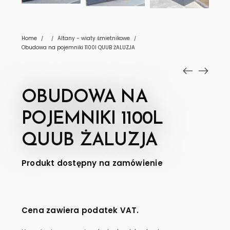
Home
Altany - wiaty śmietnikowe
/
/
/
Obudowa na pojemniki 1100l QUUB ŻALUZJA
OBUDOWA NA
POJEMNIKI 1100L
QUUB ŻALUZJA
Produkt dostępny na zamówienie
Cena zawiera podatek VAT.