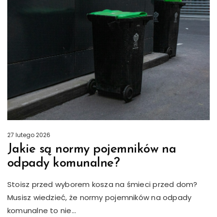
Posted
27 lutego 2026
on
Jakie są normy pojemników na
odpady komunalne?
Stoisz przed wyborem kosza na śmieci przed dom?
Musisz wiedzieć, że normy pojemników na odpady
komunalne to nie…