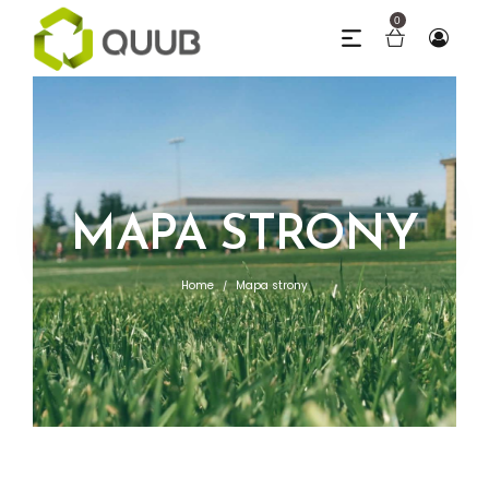
0
MAPA STRONY
Home
Mapa strony
/